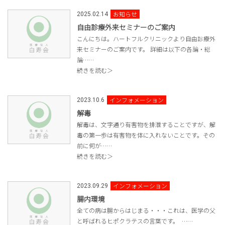
お知らせ
2025.02.14
自由診療外来セミナーのご案内
こんにちは。ハートフルクリニックより自由診療外
来セミナーのご案内です。 詳細は以下の各論・総
論……
続きを読む＞
インフォメーション
2023.10.6
解毒
解毒は、文字通り有害物を排泄することですが、解
毒の第一歩は有害物を体に入れないことです。その
前に何が……
続きを読む＞
インフォメーション
2023.09.29
腸内環境
全ての病は腸からはじまる・・・これは、医学の父
と呼ばれるヒポクラテスの言葉です。 ……