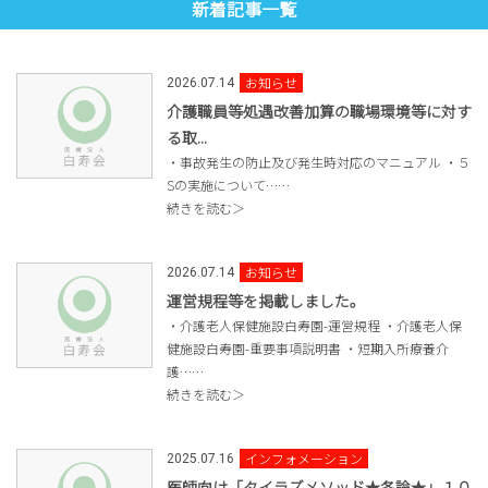
新着記事一覧
お知らせ
2026.07.14
介護職員等処遇改善加算の職場環境等に対す
る取...
・事故発生の防止及び発生時対応のマニュアル ・５
Sの実施について……
続きを読む＞
お知らせ
2026.07.14
運営規程等を掲載しました。
・介護老人保健施設白寿園-運営規程 ・介護老人保
健施設白寿園-重要事項説明書 ・短期入所療養介
護……
続きを読む＞
インフォメーション
2025.07.16
医師向け「タイラズメソッド★各論★」１０